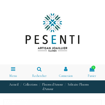
0
Menu
Rechercher
Connexion
Panier
Accueil
Collections
Flocons d'Amour
Solitaire Flocons
d'Amour