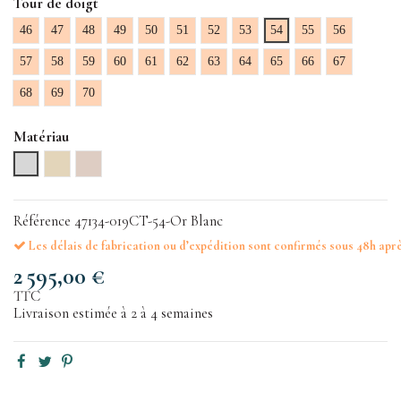
Tour de doigt
46
47
48
49
50
51
52
53
54
55
56
57
58
59
60
61
62
63
64
65
66
67
68
69
70
Matériau
Or Blanc
Or Jaune
Or Rose
Référence
47134-019CT-54-Or Blanc
Les délais de fabrication ou d’expédition sont confirmés sous 48h apr
2 595,00 €
TTC
Livraison estimée à 2 à 4 semaines