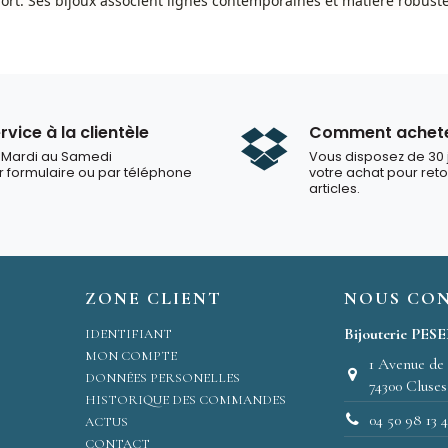
nfort. Ses bijoux associent lignes contemporaines et matière robuste
rvice à la clientèle
Comment achet
 Mardi au Samedi
Vous disposez de 30 
r formulaire ou par téléphone
votre achat pour ret
articles.
ZONE CLIENT
NOUS CO
Bijouterie PES
IDENTIFIANT
MON COMPTE
1 Avenue de
DONNÉES PERSONELLES
74300 Cluses
HISTORIQUE DES COMMANDES
04 50 98 13 
ACTUS
CONTACT