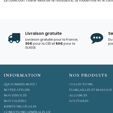
La collection Titane valorise la résistance, la modernité et le co
Livraison gratuite
Se
Livraison gratuite pour la France,
Du
30€
pour la CEE et
50€
pour la
pa
SUISSE
INFORMATION
NOS PRODUITS
QUI SOMMES-NOUS ?
COLLECTIONS
NOTRE ATELIER
FIANÇAILLES ET MARIAGE
NOS SERVICES
ALLIANCES
NOS VALEURS
SOLITAIRES
MENTIONS LÉGALES
CONDITIONS GÉNÉRALES DE