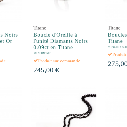
Titane
Titane
s Noirs
Boucle d'Oreille à
Boucles
 et Or
l'unité Diamants Noirs
Titane
0.09ct en Titane
MINORT8BO
MINORTB1F
Produi
nde
Produit sur commande
275,00
245,00 €