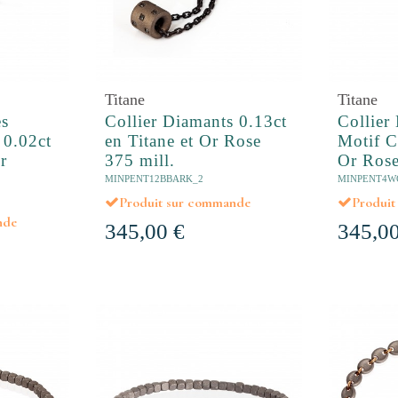
Titane
Titane
es
Collier Diamants 0.13ct
Collier
 0.02ct
en Titane et Or Rose
Motif C
r
375 mill.
Or Rose
MINPENT12BBARK_2
MINPENT4W
Produit sur commande
Produi
nde
345,00 €
345,00