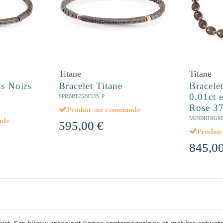
Titane
Titane
s Noirs
Bracelet Titane
Bracele
0.01ct 
SPRBRT25BCUB_P
Rose 37
Produit sur commande
MINBRTRGM
nde
595,00 €
Produi
845,00