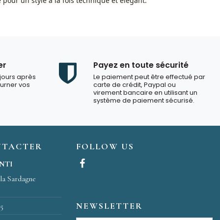
 pour un style à la fois technique et élégant.
er
Payez en toute sécurité
jours après
Le paiement peut être effectué par
ourner vos
carte de crédit, Paypal ou
virement bancaire en utilisant un
système de paiement sécurisé.
NTACTER
FOLLOW US
ENTI
 la Sardagne
NEWSLETTER
45