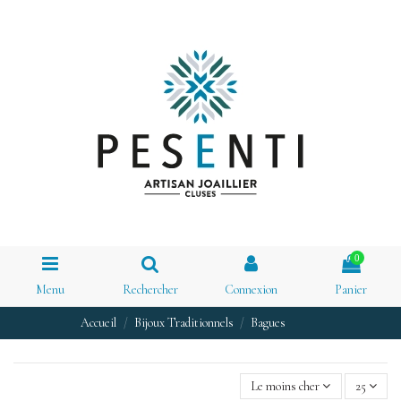
0
Menu
Rechercher
Connexion
Panier
Accueil
Bijoux Traditionnels
Bagues
Le moins cher
25