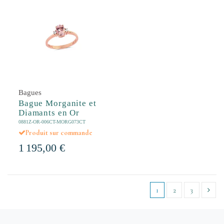
Bagues
Bague Morganite et
Diamants en Or
0881Z-OR-006CT-MORG073CT
Produit sur commande
1 195,00 €
1
2
3