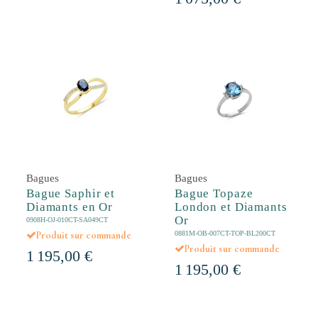
Bagues
Bagues
Bague Saphir et
Bague Topaze
Diamants en Or
London et Diamants
Or
0908H-OJ-010CT-SA049CT
0881M-OB-007CT-TOP-BL200CT
Produit sur commande
Produit sur commande
1 195,00 €
1 195,00 €