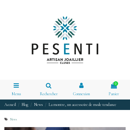
0
Menu
Rechercher
Connexion
Panier
Accueil
Blog
News
La montre, un accessoire de mode tendance
News